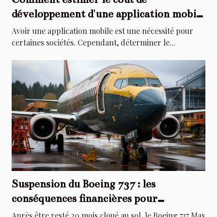
développement d'une application mobile
?
Avoir une application mobile est une nécessité pour
certaines sociétés. Cependant, déterminer le...
Suspension du Boeing 737 : les
conséquences financières pour
l’avionneur américain
Après être resté 20 mois cloué au sol, le Boeing 737 Max