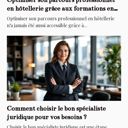
en hôtellerie grâce aux formations en
ligne
Optimiser son parcours professionnel en hôtellerie
n’a jamais été aussi accessible grâce à...
Comment choisir le bon spécialiste
juridique pour vos besoins ?
Choisir le bon spécialiste juridique est une étape