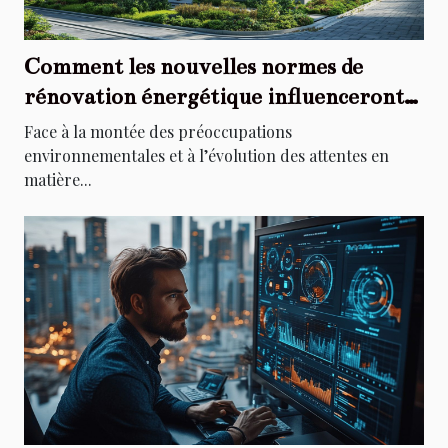
Comment les nouvelles normes de
rénovation énergétique influenceront-
elles les propriétaires ?
Face à la montée des préoccupations
environnementales et à l’évolution des attentes en
matière...