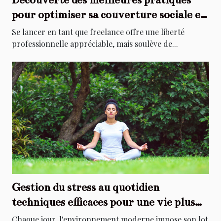
pour optimiser sa couverture sociale en
freelance
Se lancer en tant que freelance offre une liberté
professionnelle appréciable, mais soulève de...
Gestion du stress au quotidien
techniques efficaces pour une vie plus
sereine
Chaque jour, l'environnement moderne impose son lot