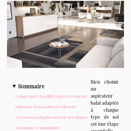
Bien choisir
Sommaire
un
aspirateur
Comprendre les différents revêtements
balai adaptée
Puissance d’aspiration et efficacité
à chaque
type de sol
Accessoires adaptés aux sols spécifiques
est une étape
Autonomie et maniabilité
essentielle