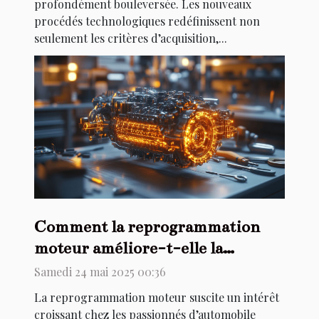
profondément bouleversée. Les nouveaux
procédés technologiques redéfinissent non
seulement les critères d’acquisition,...
Comment la reprogrammation
moteur améliore-t-elle la
performance et les économies des
Samedi 24 mai 2025 00:36
véhicules
La reprogrammation moteur suscite un intérêt
croissant chez les passionnés d’automobile