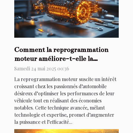
Comment la reprogrammation
moteur améliore-t-elle la
performance et les économies des
Samedi 24 mai 2025 00:36
véhicules
La reprogrammation moteur suscite un intérêt
croissant chez les passionnés d’automobile
désireux d’optimiser les performances de leur
véhicule tout en réalisant des économies
notables. Cette technique avancée, mêlant
technologie et expertise, promet d’augmenter
la puissance et l’efficacité...