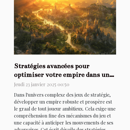
Stratégies avancées pour
optimiser votre empire dans un
jeu de stratégie
Jeudi 23 janvier 2025 00:50
Dans l'univers complexe des jeux de stratégie,
développer un empire robuste et prospère est
le graal de tout joueur ambitieux. Cela exige une
compréhension fine des mécanismes du jeu et
une capacité à anticiper les mouvements de ses
adversaires. Cet écrit dévoile des stratégies