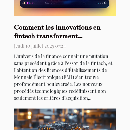
Comment les innovations en
fintech transforment
l'acquisition de licences EMI ?
Jeudi 10 juillet 2025 07:24
L’univers de la finance connaît une mutation
sans précédent grâce à l’essor de la fintech, et
l’obtention des licences d’Établissements de
Monnaie Électronique (EMI) s’en trouve
profondément bouleversée. Les nouveaux
procédés technologiques redéfinissent non
seulement les critères d’acquisition,...