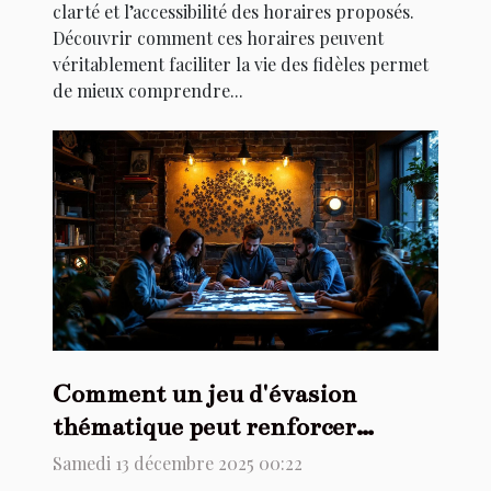
clarté et l’accessibilité des horaires proposés.
Découvrir comment ces horaires peuvent
véritablement faciliter la vie des fidèles permet
de mieux comprendre...
Comment un jeu d'évasion
thématique peut renforcer
l'esprit d'équipe ?
Samedi 13 décembre 2025 00:22