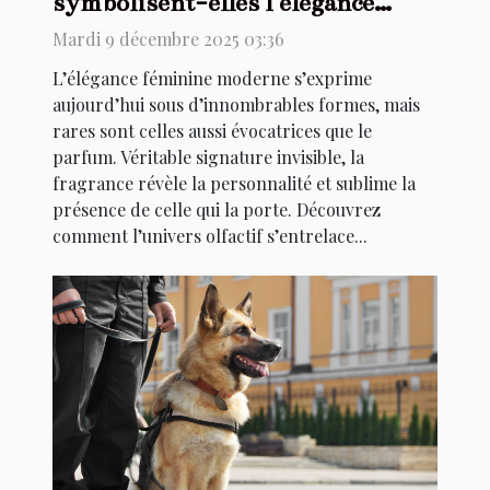
symbolisent-elles l'élégance
féminine moderne ?
Mardi 9 décembre 2025 03:36
L’élégance féminine moderne s’exprime
aujourd’hui sous d’innombrables formes, mais
rares sont celles aussi évocatrices que le
parfum. Véritable signature invisible, la
fragrance révèle la personnalité et sublime la
présence de celle qui la porte. Découvrez
comment l’univers olfactif s’entrelace...