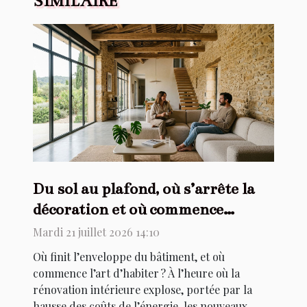
SIMILAIRE
Du sol au plafond, où s’arrête la
décoration et où commence
l’architecture ?
Mardi 21 juillet 2026 14:10
Où finit l’enveloppe du bâtiment, et où
commence l’art d’habiter ? À l’heure où la
rénovation intérieure explose, portée par la
hausse des coûts de l’énergie, les nouveaux