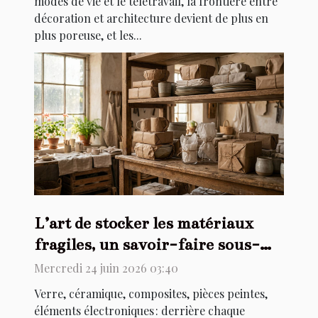
modes de vie et le télétravail, la frontière entre
décoration et architecture devient de plus en
plus poreuse, et les...
L’art de stocker les matériaux
fragiles, un savoir-faire sous-
estimé
Mercredi 24 juin 2026 03:40
Verre, céramique, composites, pièces peintes,
éléments électroniques : derrière chaque