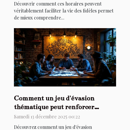
Découvrir comment ces horaires peuvent
véritablement faciliter la vie des fidèles permet
de mieux comprendre...
Comment un jeu d'évasion
thématique peut renforcer
l'esprit d'équipe ?
Samedi 13 décembre 2025 00:22
Découvrez comment un jeu d'évasion