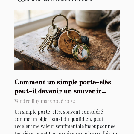
Comment un simple porte-clés
peut-il devenir un souvenir
précieux ?
Vendredi 13 mars 2026 10:52
Un simple porte-clés, souvent considéré
comme un objet banal du quotidien, peut
receler une valeur sentimentale insoupçonnée.
Derrière ce petit accessoire se cache parfois un