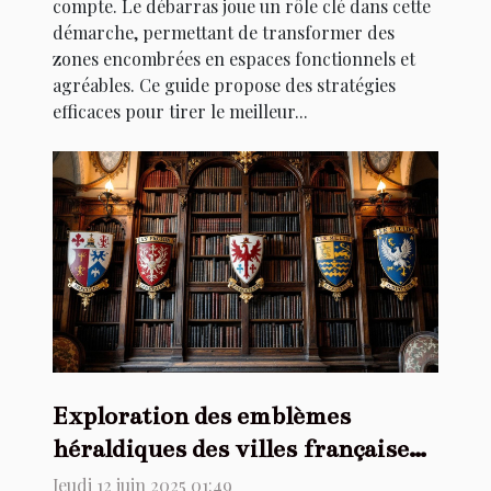
compte. Le débarras joue un rôle clé dans cette
démarche, permettant de transformer des
zones encombrées en espaces fonctionnels et
agréables. Ce guide propose des stratégies
efficaces pour tirer le meilleur...
Exploration des emblèmes
héraldiques des villes françaises à
travers les âges
Jeudi 12 juin 2025 01:49