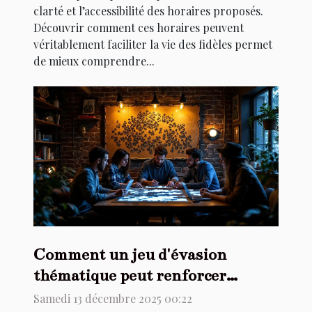
clarté et l’accessibilité des horaires proposés.
Découvrir comment ces horaires peuvent
véritablement faciliter la vie des fidèles permet
de mieux comprendre...
Comment un jeu d'évasion
thématique peut renforcer
l'esprit d'équipe ?
Samedi 13 décembre 2025 00:22