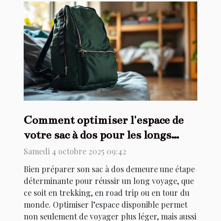
Comment optimiser l'espace de
votre sac à dos pour les longs
voyages ?
Samedi 4 octobre 2025 09:42
Bien préparer son sac à dos demeure une étape
déterminante pour réussir un long voyage, que
ce soit en trekking, en road trip ou en tour du
monde. Optimiser l’espace disponible permet
non seulement de voyager plus léger, mais aussi