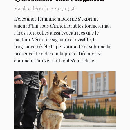
féminine moderne ?
Mardi 9 décembre 2025 03:36
L’élégance féminine moderne s’exprime
aujourd’hui sous d’innombrables formes, mais
rares sont celles aussi évocatrices que le
parfum. Véritable signature invisible, la
fragrance révèle la personnalité et sublime la
présence de celle qui la porte. Découvrez
comment l’univers olfactif s’entrelace...