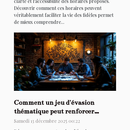
clarté et l’accessibilité des horaires proposés.
Découvrir comment ces horaires peuvent
véritablement faciliter la vie des fidèles permet
de mieux comprendre...
Comment un jeu d'évasion
thématique peut renforcer
l'esprit d'équipe ?
Samedi 13 décembre 2025 00:22