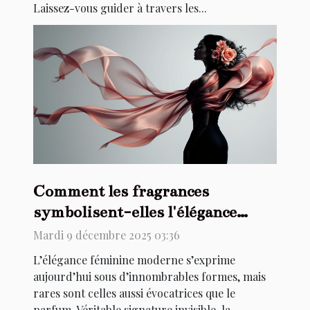
Laissez-vous guider à travers les...
Comment les fragrances
symbolisent-elles l'élégance
féminine moderne ?
Mardi 9 décembre 2025 03:36
L’élégance féminine moderne s’exprime
aujourd’hui sous d’innombrables formes, mais
rares sont celles aussi évocatrices que le
parfum. Véritable signature invisible, la