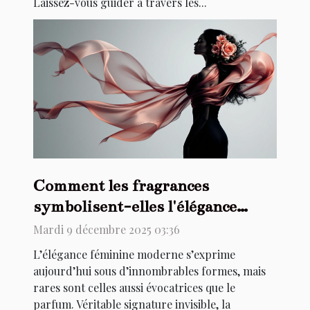
Laissez-vous guider à travers les...
Comment les fragrances
symbolisent-elles l'élégance
féminine moderne ?
Mardi 9 décembre 2025 03:36
L’élégance féminine moderne s’exprime
aujourd’hui sous d’innombrables formes, mais
rares sont celles aussi évocatrices que le
parfum. Véritable signature invisible, la