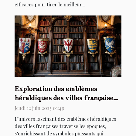
efficaces pour tirer le meilleur...
Exploration des emblèmes
héraldiques des villes françaises à
travers les âges
Jeudi 12 juin 2025 01:49
L’univers fascinant des emblèmes héraldiques
des villes françaises traverse les époques,
s’enrichissant de symboles puissants qui